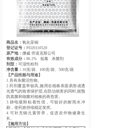
商品名：
氧化亚铜
登记证号：
PD20110520
原产地：
挪威 劳道克斯公司
有效成分：
86.2% 低毒 杀菌剂
剂型：
可湿性粉剂
净含量：
10克/袋、100克/袋、500克/袋
【产品性能与用途】
1.具有杀菌活性物。
2.药剂覆盖率较高,施用在植株表面易形成透
光透气的致密保护层,在防治病害的同时,能预
防真菌和细菌对植株的再危害。
3.静电吸附粘着性强，可较好的耐雨水冲
刷，使药效持续稳定发挥。
4.可补充铜元素营养，促进农作物健康生
长。
【施用方法】