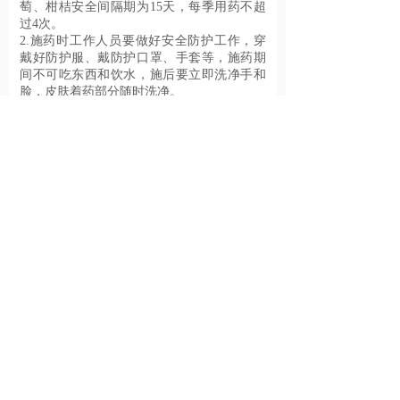
萄、柑桔安全间隔期为15天，每季用药不超
过4次。
2.施药时工作人员要做好安全防护工作，穿
戴好防护服、戴防护口罩、手套等，施药期
间不可吃东西和饮水，施后要立即洗净手和
脸，皮肤着药部分随时洗净。
3.使用后的包装袋应妥善处理，不可污染环
境，禁止在河塘等水体中清洗施药器具。
4.孕妇和哺乳期妇女禁止接触。
5.避免药液进入水源。
【中毒急救】
如在皮肤上粘附或溅入眼睛，用大量清水冲
洗;如误食，立即携标签将病人送医院就诊，
应大量饮水，催吐;如吸入，将病人移至新鲜
空气处，同时速到医院治疗。
【储存与运输】
本品不属易燃易爆危险品，须存放在儿童不
能触及到的阴凉干燥处，并加锁保存。勿与
食品、饮料和饲料等商品同储同运。
保质期：
2年: 生产/分装日期与批号见封口
上一个：
铜大师水分散粒剂
下一个：
蓝矛绿盾BG-601型