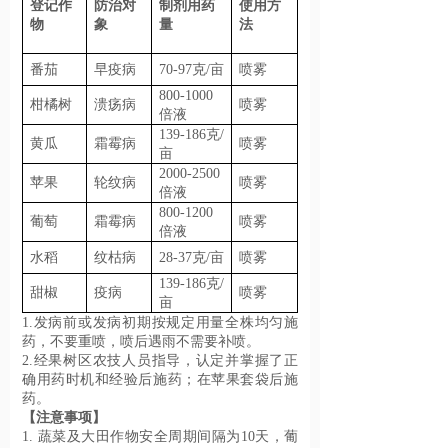
登记作
防治对
制剂用药
使用方
物
象
量
法
番茄
早疫病
70-97克/亩
喷雾
800-1000
柑橘树
溃疡病
喷雾
倍液
139-186克/
黄瓜
霜霉病
喷雾
亩
2000-2500
苹果
轮纹病
喷雾
倍液
800-1200
葡萄
霜霉病
喷雾
倍液
水稻
纹枯病
28-37克/亩
喷雾
139-186克/
甜椒
疫病
喷雾
亩
1.发病前或发病初期按规定用量全株均匀施
药，不要重喷，喷后遇雨不需要补喷。
2.经果树区农技人员指导，认定并掌握了正
确用药时机和经验后施药；在苹果套袋后施
药。
【注意事项】
1. 蔬菜及大田作物安全周期间隔为10天，葡